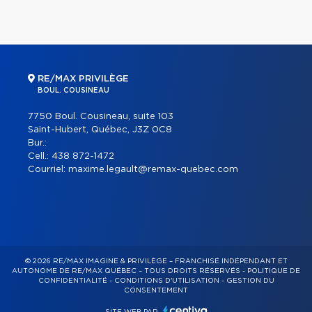
RE/MAX PRIVILÈGE
BOUL. COUSINEAU
7750 Boul. Cousineau, suite 103
Saint-Hubert, Québec, J3Z 0C8
Bur.:
Cell.:
438 872-1472
Courriel:
maxime.legault@remax-quebec.com
© 2026 RE/MAX IMAGINE & PRIVILÈGE – FRANCHISÉ INDÉPENDANT ET
AUTONOME DE RE/MAX QUÉBEC – TOUS DROITS RÉSERVÉS -
POLITIQUE DE
CONFIDENTIALITÉ
-
CONDITIONS D'UTILISATION
-
GESTION DU
CONSENTEMENT
SITE WEB PAR