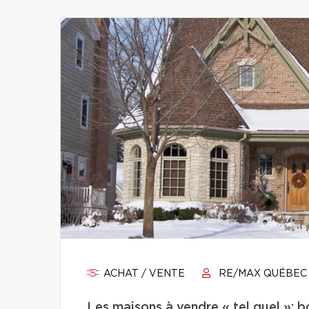
ACHAT / VENTE
RE/MAX QUÉBEC
Les maisons à vendre « tel quel »: b